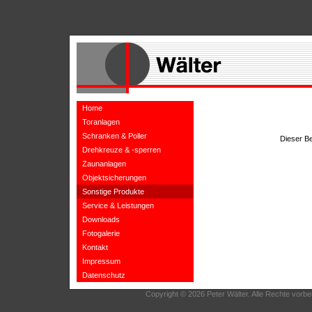
Home
Toranlagen
Schranken & Poller
Dieser Be
Drehkreuze & -sperren
Zaunanlagen
Objektsicherungen
Sonstige Produkte
Service & Leistungen
Downloads
Fotogalerie
Kontakt
Impressum
Datenschutz
Copyright © 2026 Peter Wälter. Alle Rechte vorbe